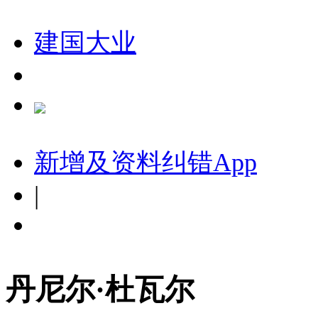
建国大业
新增及资料纠错
App
|
丹尼尔·杜瓦尔