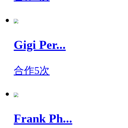
Gigi Per...
合作5次
Frank Ph...