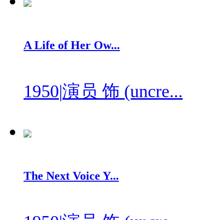
A Life of Her Ow...
1950
|
演员 饰 (uncre...
The Next Voice Y...