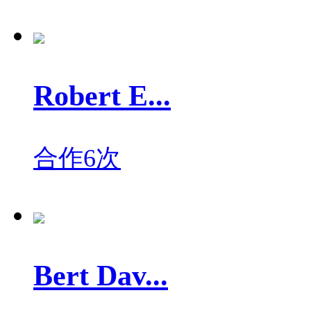
Robert E...
合作6次
Bert Dav...