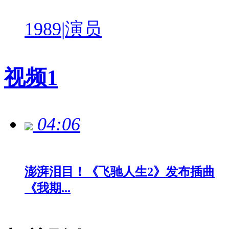
1989
|
演员
视频
1
04:06
澎湃泪目！《飞驰人生2》发布插曲
《我期...