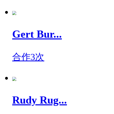
Gert Bur...
合作3次
Rudy Rug...