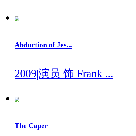
Abduction of Jes...
2009
|
演员 饰 Frank ...
The Caper