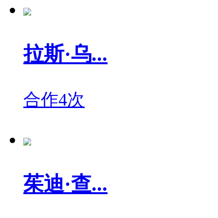
拉斯·乌...
合作4次
茱迪·查...