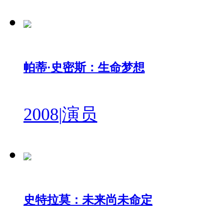
帕蒂·史密斯：生命梦想
2008
|
演员
史特拉莫：未来尚未命定