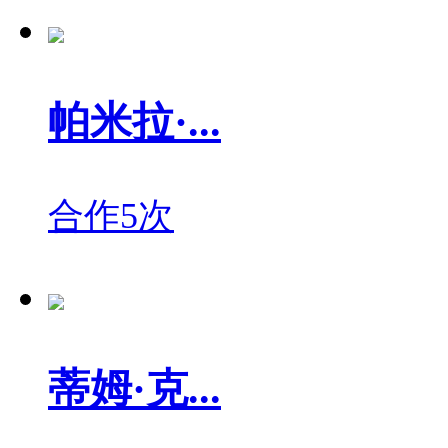
帕米拉·...
合作5次
蒂姆·克...