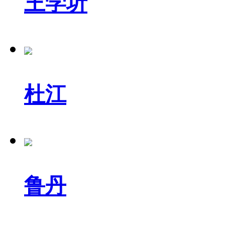
王学圻
杜江
鲁丹