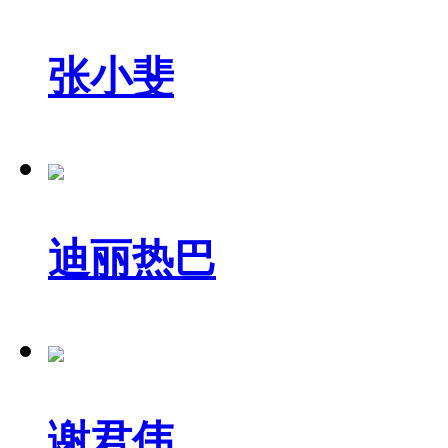
张小斐
迪丽热巴
谢君伟