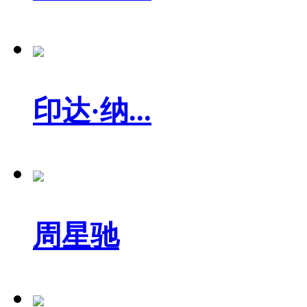
印达·纳...
周星驰