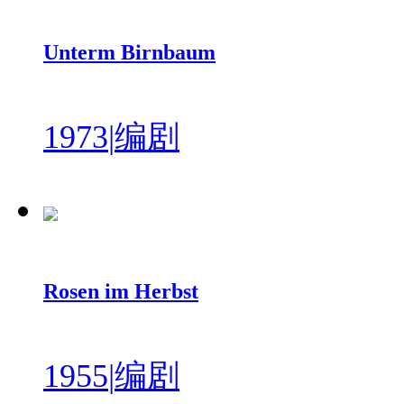
Unterm Birnbaum
1973
|
编剧
Rosen im Herbst
1955
|
编剧