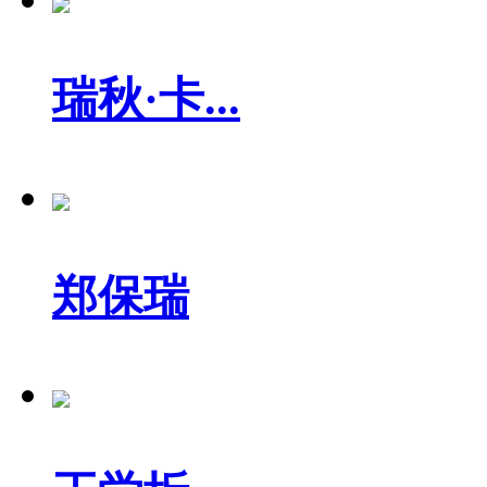
瑞秋·卡...
郑保瑞