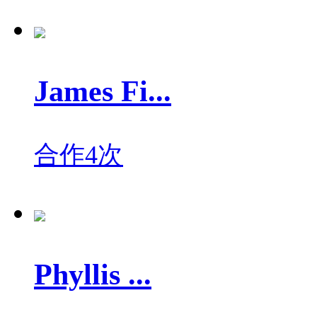
James Fi...
合作4次
Phyllis ...