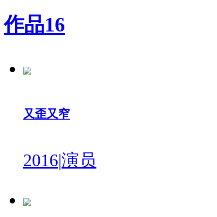
作品
16
又歪又窄
2016
|
演员