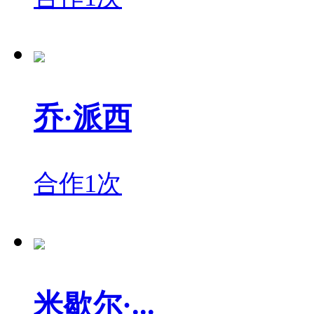
乔·派西
合作1次
米歇尔·...