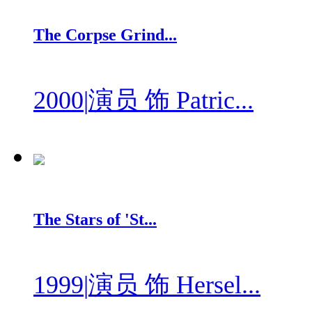
The Corpse Grind...
2000
|
演员 饰 Patric...
The Stars of 'St...
1999
|
演员 饰 Hersel...