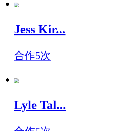
Jess Kir...
合作5次
Lyle Tal...