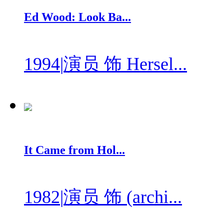
Ed Wood: Look Ba...
1994
|
演员 饰 Hersel...
It Came from Hol...
1982
|
演员 饰 (archi...