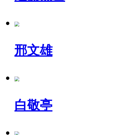
邢文雄
白敬亭