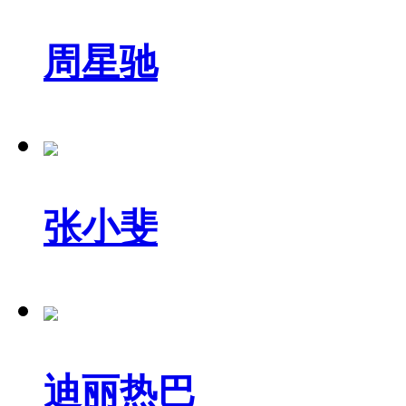
周星驰
张小斐
迪丽热巴