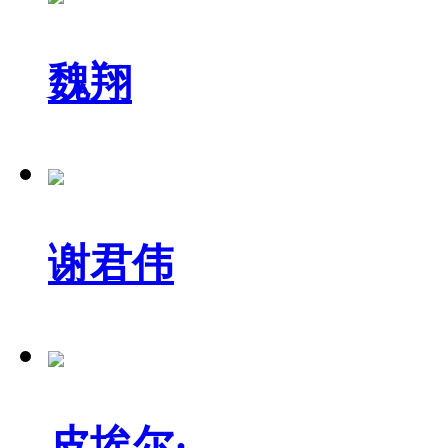
魏翔
谢君伟
皮埃尔·...