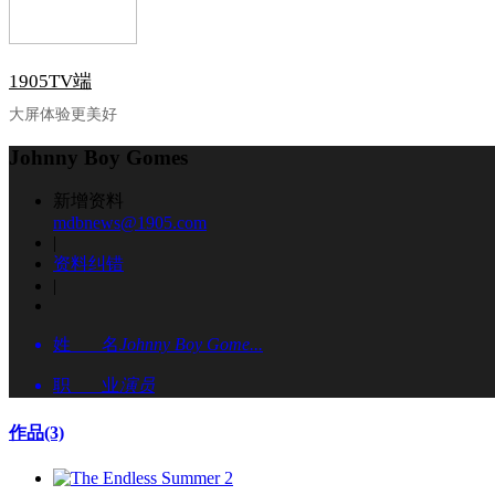
1905TV端
大屏体验更美好
Johnny Boy Gomes
新增资料
mdbnews@1905.com
|
资料纠错
|
姓 名
Johnny Boy Gome...
职 业
演员
作品
(3)