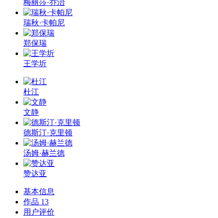
梅丽莎·乔治
瑞秋·卡帕尼
郑保瑞
王学圻
杜江
文静
德斯汀·克里顿
汤姆·赫兰德
赞达亚
基本信息
作品
13
用户评价