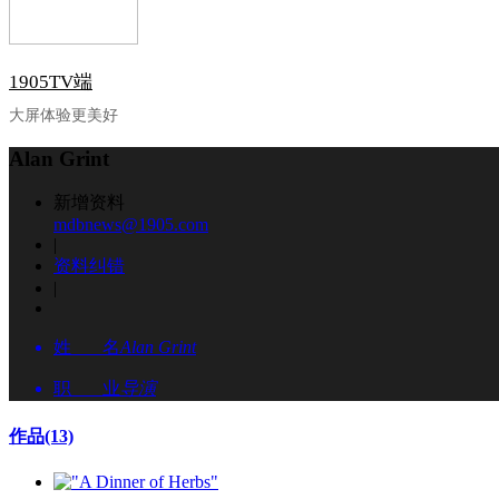
1905TV端
大屏体验更美好
Alan Grint
新增资料
mdbnews@1905.com
|
资料纠错
|
姓 名
Alan Grint
职 业
导演
作品
(13)