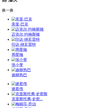
热门影人
换一换
库里·巴克
迈克尔·约翰斯顿
印达·纳瓦雷特
周星驰
张小斐
迪丽热巴
谢君伟
克里斯托弗·史密...