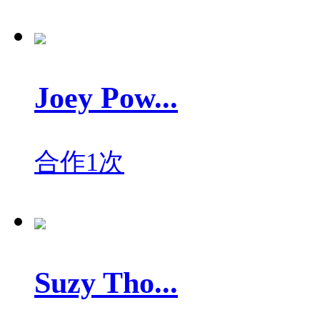
Joey Pow...
合作1次
Suzy Tho...