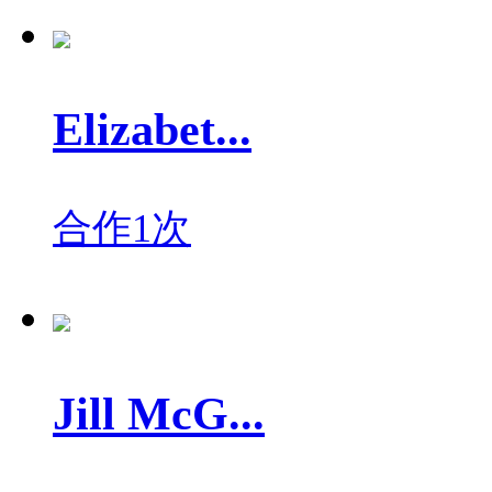
Elizabet...
合作1次
Jill McG...