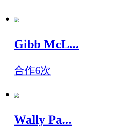
Gibb McL...
合作6次
Wally Pa...