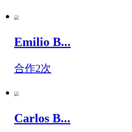
Emilio B...
合作2次
Carlos B...