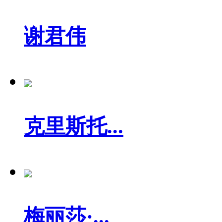
谢君伟
克里斯托...
梅丽莎·...