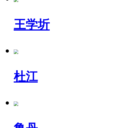
王学圻
杜江