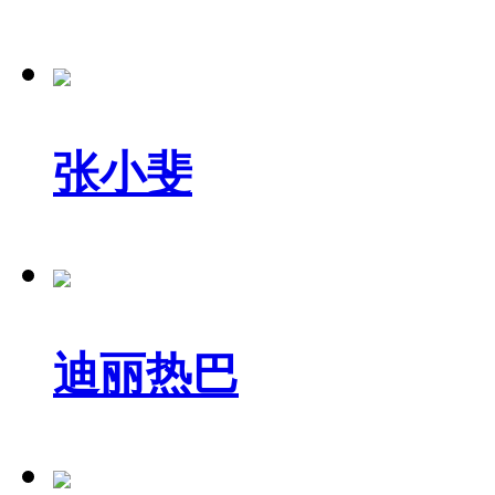
张小斐
迪丽热巴