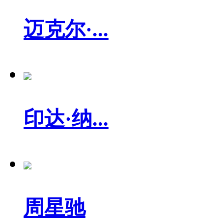
迈克尔·...
印达·纳...
周星驰