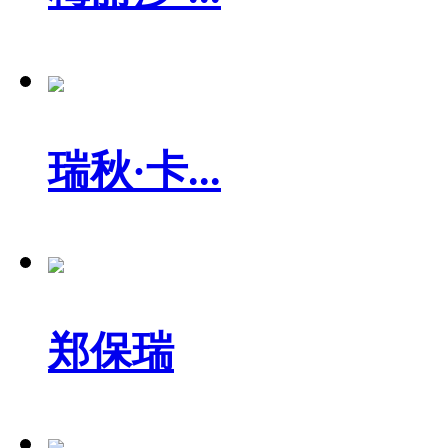
瑞秋·卡...
郑保瑞