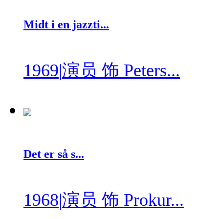
Midt i en jazzti...
1969
|
演员 饰 Peters...
Det er så s...
1968
|
演员 饰 Prokur...