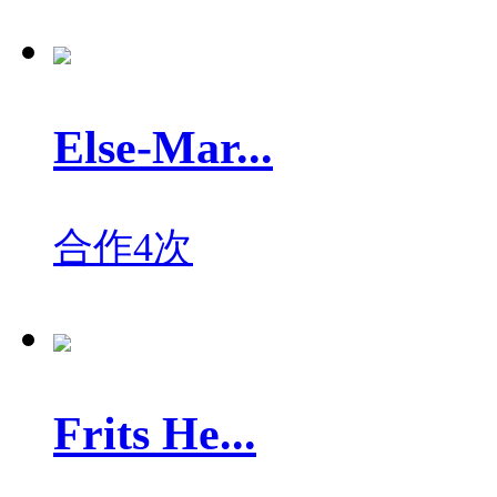
Else-Mar...
合作4次
Frits He...