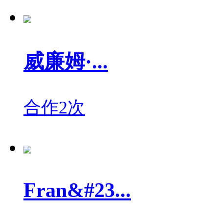
威廉姆·...
合作2次
Fran&#23...