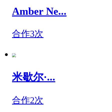
Amber Ne...
合作3次
米歇尔·...
合作2次