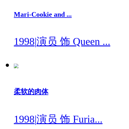
Mari-Cookie and ...
1998
|
演员 饰 Queen ...
柔软的肉体
1998
|
演员 饰 Furia...