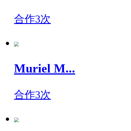
合作3次
Muriel M...
合作3次