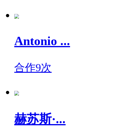
Antonio ...
合作9次
赫苏斯·...