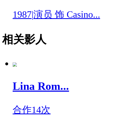
1987
|
演员 饰 Casino...
相关影人
Lina Rom...
合作14次