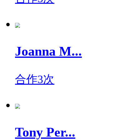
Joanna M...
合作3次
Tony Per...