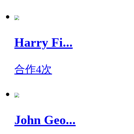
Harry Fi...
合作4次
John Geo...