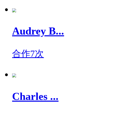
Audrey B...
合作7次
Charles ...