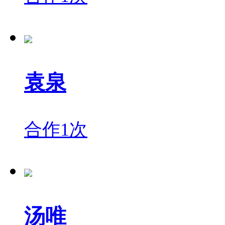
袁泉
合作1次
汤唯