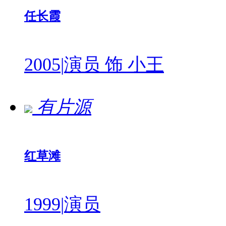
任长霞
2005
|
演员 饰 小王
有片源
红草滩
1999
|
演员