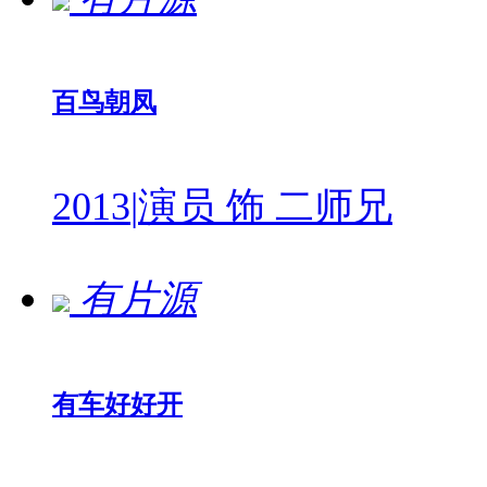
百鸟朝凤
2013
|
演员 饰 二师兄
有片源
有车好好开