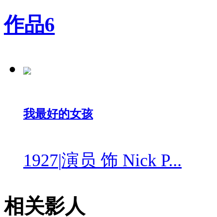
作品
6
我最好的女孩
1927
|
演员 饰 Nick P...
相关影人