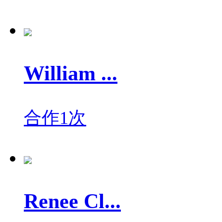
William ...
合作1次
Renee Cl...