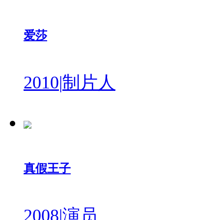
爱莎
2010
|
制片人
真假王子
2008
|
演员