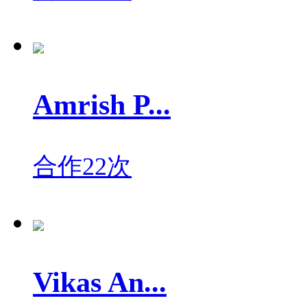
Amrish P...
合作22次
Vikas An...