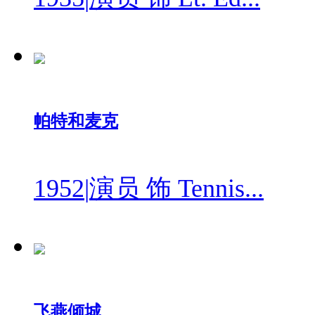
帕特和麦克
1952
|
演员 饰 Tennis...
飞燕倾城