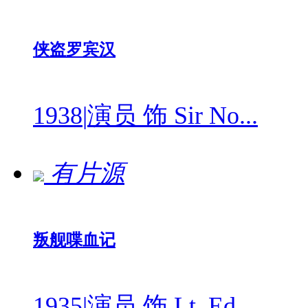
侠盗罗宾汉
1938
|
演员 饰 Sir No...
有片源
叛舰喋血记
1935
|
演员 饰 Lt. Ed...