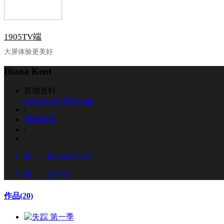
1905TV端
大屏体验更美好
Diana Kent
新增资料
mdbnews@1905.com
|
资料纠错
|
姓 名
Diana Kent
职 业
演员
作品
(20)