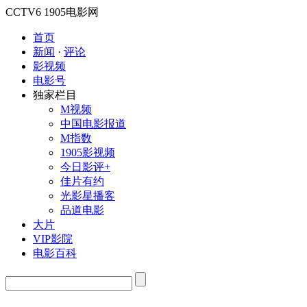
CCTV6
1905电影网
首页
新闻
·
评论
影视频
电影号
独家栏目
M视频
中国电影报道
M指数
1905影视频
今日影评+
佳片有约
光影星播客
品道电影
大片
VIP影院
电影百科