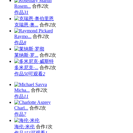
Rosem...
合作
2
次
作品
31
克瑞恩·奥...
合作
2
次
Raymo...
合作
2
次
作品
8
莱纳斯·罗...
合作
2
次
多米尼克·...
合作
2
次
作品
50
可观看
2
Micha...
合作
2
次
作品
11
Charl...
合作
2
次
作品
7
海伦·米伦
合作
1
次
作品
151
可观看
1