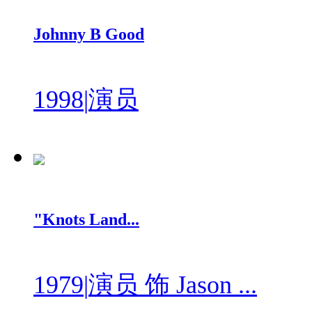
Johnny B Good
1998
|
演员
"Knots Land...
1979
|
演员 饰 Jason ...