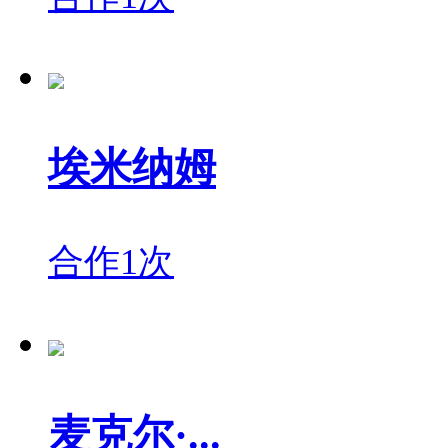
埃米纳姆
合作1次
麦克尔·...