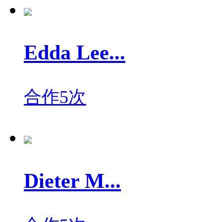
Edda Lee...
合作5次
Dieter M...