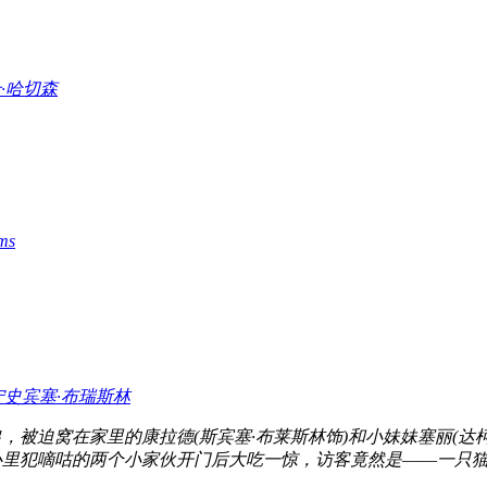
·哈切森
ms
宁
史宾塞·布瑞斯林
出，被迫窝在家里的康拉德(斯宾塞·布莱斯林饰)和小妹妹塞丽(
里犯嘀咕的两个小家伙开门后大吃一惊，访客竟然是――一只猫！