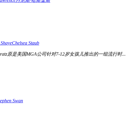
Lawrence
丹尼斯·哈斯金斯
 Shaye
Chelsea Staub
atz原是美国MGA公司针对7-12岁女孩儿推出的一组流行时...
tephen Swan