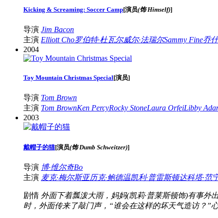
Kicking & Screaming: Soccer Camp
[
演员
(饰 Himself)
]
导演
Jim Bacon
主演
Elliott Cho
罗伯特·杜瓦尔
威尔·法瑞尔
Sammy Fine
乔什
2004
Toy Mountain Christmas Special
[
演员
]
导演
Tom Brown
主演
Tom Brown
Ken Percy
Rocky Stone
Laura Orfei
Libby Ada
2003
戴帽子的猫
[
演员
(饰 Dumb Schweitzer)
]
导演
博·维尔奇Bo
主演
麦克·梅尔斯
亚历克·鲍德温
凯利·普雷斯顿
达科塔·范
剧情
外面下着瓢泼大雨，妈妈(凯莉·普莱斯顿饰)有事外
时，外面传来了敲门声，“谁会在这样的坏天气造访？”心