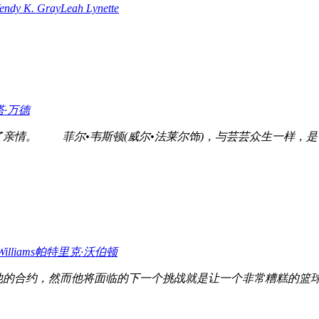
endy K. Gray
Leah Lynette
·万德
情。 菲尔•韦斯顿(威尔•法莱尔饰)，与芸芸众生一样，是
Williams
帕特里克·沃伯顿
他的合约，然而他将面临的下一个挑战就是让一个非常糟糕的篮