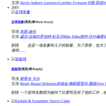
主演
Steven Anthony Lawrence
Caroline Ferguson
卡茜·瑟波
W
2005
足球老爹
[
演员
(饰 Mark Avery)
]
导演
杰西·迪伦
主演
威尔·法瑞尔
罗伯特·杜瓦尔
Mike Ditka
凯特·沃什
穆赛塔
剧情
这是一场老爹和儿子的较量。为了荣誉，也为了亲
激情……
篮板球
[
演员
(饰 Ralph)
]
导演
斯蒂夫·卡尔
主演
Wendy Raquel Robinson
布瑞金·梅耶
霍雷肖·珊兹
Oren 
剧情
一个篮球名教因为输掉了比赛而丢掉了他的工作，