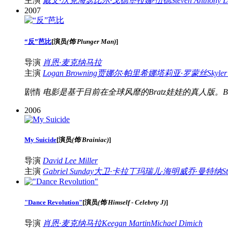
主演
戴文·沃克海瑟
比尔·戈德堡
拉娜·伍德
Steven Anthony 
2007
“反”芭比
[
演员
(饰 Plunger Man)
]
导演
肖恩·麦克纳马拉
主演
Logan Browning
贾娜尔·帕里希
娜塔莉亚·罗蒙丝
Skyler
剧情
电影是基于目前在全球风靡的Bratz娃娃的真人版。Br
2006
My Suicide
[
演员
(饰 Brainiac)
]
导演
David Lee Miller
主演
Gabriel Sunday
大卫·卡拉丁
玛瑞儿·海明威
乔·曼特纳
S
"Dance Revolution"
[
演员
(饰 Himself - Celebrty J)
]
导演
肖恩·麦克纳马拉
Keegan Martin
Michael Dimich