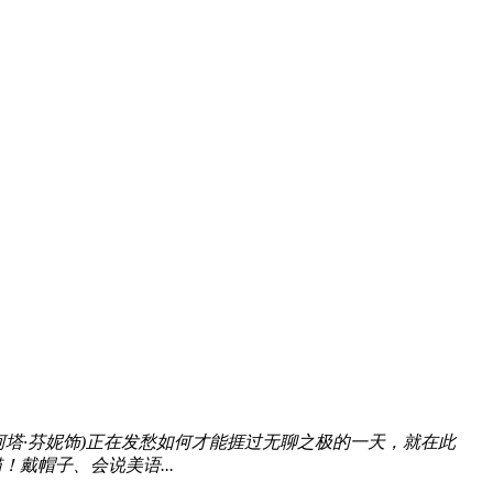
达柯塔·芬妮饰)正在发愁如何才能捱过无聊之极的一天，就在此
戴帽子、会说美语...