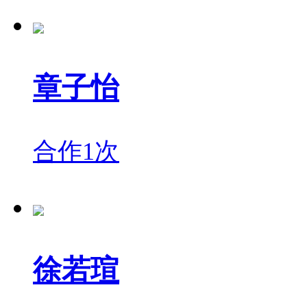
章子怡
合作1次
徐若瑄