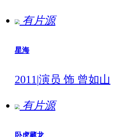
有片源
星海
2011
|
演员 饰 曾如山
有片源
卧虎藏龙