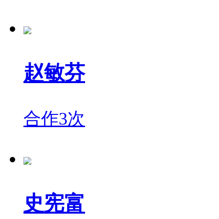
赵敏芬
合作3次
史宪富