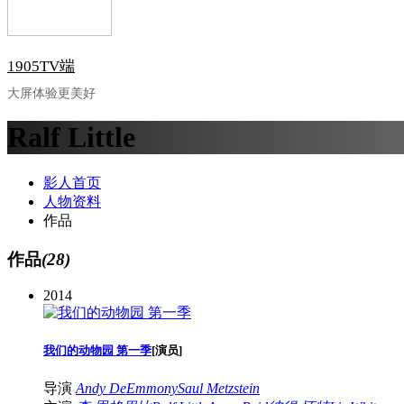
1905TV端
大屏体验更美好
Ralf Little
影人首页
人物资料
作品
作品
(28)
2014
我们的动物园 第一季
[
演员
]
导演
Andy DeEmmony
Saul Metzstein