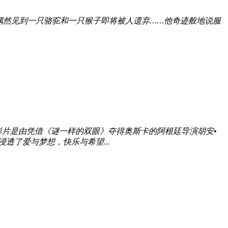
货时偶然见到一只骆驼和一只猴子即将被人遗弃……他奇迹般地说服
片是由凭借《谜一样的双眼》夺得奥斯卡的阿根廷导演胡安•
透了爱与梦想，快乐与希望...