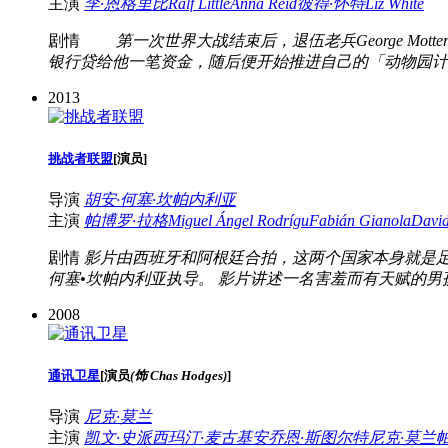
主演
李·恩格里比
Ralf Little
Anna Reid
彼得·怀特
Liz White
剧情
第一次世界大战结束后，退伍老兵George Mot
银行贷给他一笔资金，随后便开始推进自己的「动物园计
2013
挑战者联盟
[
演员
]
导演
胡安·何塞·坎帕内利亚
主演
帕博罗·拉格
Miguel Ángel Rodrígu
Fabián Gianola
David
剧情
影片由西班牙和阿根廷合拍，这两个国家本身就是
何塞•坎帕内利亚执导。 影片讲述一名害羞而有天赋的男
2008
通讯卫星
[
演员
(饰 Chas Hodges)
]
导演
尼克·莫兰
主演
凯文·史派西
玛汀·麦古基安
乔恩·斯图尔特
尼克·莫兰