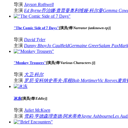
导演
Jayson Rothwell
主演
Ed Byrne
乔治娜·查普曼
奥利维娅·科尔曼
Gemma Cow
"The Comic Side of 7 Days"
[
演员
(饰 Narrator (unknown ep)
]
导演
David Tyler
主演
Danny Bhoy
Jo Caulfield
Germaine Greer
Salam Pax
Mark
"Monkey Trousers"
[
演员
(饰 Various Characters ()
]
导演
大卫·科尔
主演
罗尼·安科纳
史蒂夫·库根
Bob Mortimer
Vic Reeves
麦肯
冰冻
[
演员
(饰 Eddie)
]
导演
Juliet McKoen
主演
雪莉·亨德森
理查德·阿米蒂奇
Jayne Ashbourne
Les Aud