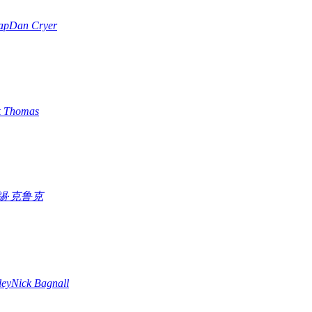
ap
Dan Cryer
 Thomas
锡·克鲁克
ley
Nick Bagnall