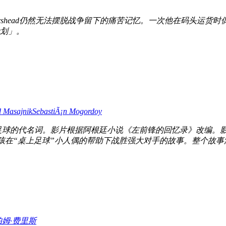
tershead仍然无法摆脱战争留下的痛苦记忆。一次他在码头运
划」。
 Masajnik
SebastiÃ¡n Mogordoy
足球的代名词。影片根据阿根廷小说《左前锋的回忆录》改编。影
孩在“桌上足球”小人偶的帮助下战胜强大对手的故事。整个故事浸
帕姆·费里斯