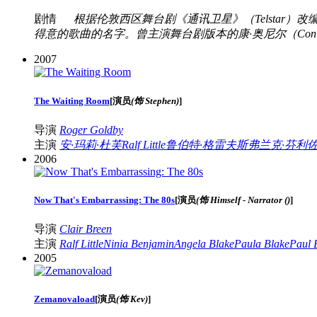
剧情
根据伦敦西区舞台剧《通讯卫星》（Telstar）改编
得意的歌曲的名字。曾主演舞台剧版本的康·奥尼尔（Con O'
2007
The Waiting Room
[
演员
(饰 Stephen)
]
导演
Roger Goldby
主演
安·玛莉·杜芙
Ralf Little
鲁伯特·格雷夫斯
弗兰克·芬利
2006
Now That's Embarrassing: The 80s
[
演员
(饰 Himself - Narrator ()
]
导演
Clair Breen
主演
Ralf Little
Ninia Benjamin
Angela Blake
Paula Blake
Paul B
2005
Zemanovaload
[
演员
(饰 Kev)
]