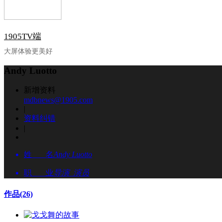
1905TV端
大屏体验更美好
Andy Luotto
新增资料
mdbnews@1905.com
|
资料纠错
|
姓 名
Andy Luotto
职 业
导演 演员
作品
(26)