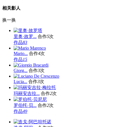
相关影人
换一换
里奥·故罗...
合作
5
次
作品
83
Mario...
合作
4
次
作品
15
Giorg...
合作
3
次
Lucia...
合作
3
次
玛丽安吉拉...
合作
2
次
罗伯托·贝...
合作
2
次
作品
49