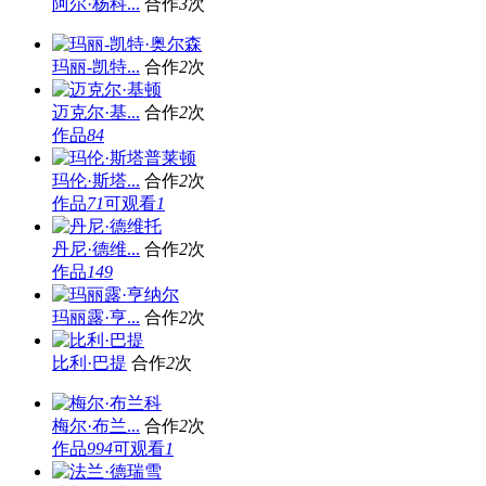
阿尔·杨科...
合作
3
次
玛丽-凯特...
合作
2
次
迈克尔·基...
合作
2
次
作品
84
玛伦·斯塔...
合作
2
次
作品
71
可观看
1
丹尼·德维...
合作
2
次
作品
149
玛丽露·亨...
合作
2
次
比利·巴提
合作
2
次
梅尔·布兰...
合作
2
次
作品
994
可观看
1