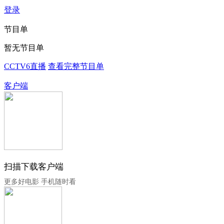
登录
节目单
暂无节目单
CCTV6直播
查看完整节目单
客户端
扫描下载客户端
更多好电影 手机随时看