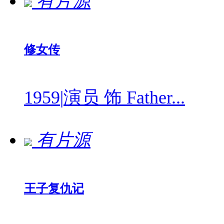
有片源
修女传
1959
|
演员 饰 Father...
有片源
王子复仇记