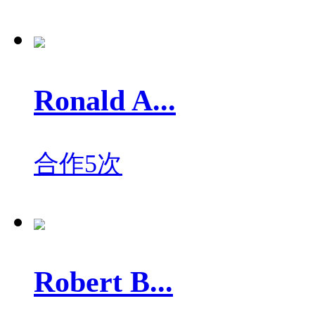
Ronald A...
合作5次
Robert B...