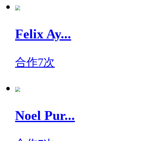
Felix Ay...
合作7次
Noel Pur...