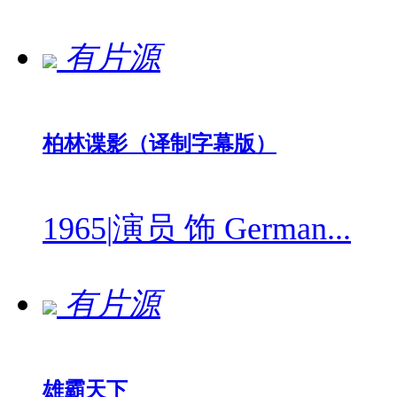
有片源
柏林谍影（译制字幕版）
1965
|
演员 饰 German...
有片源
雄霸天下