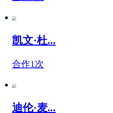
凯文·杜...
合作1次
迪伦·麦...