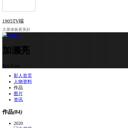
1905TV端
大屏体验更美好
加濑亮
Ryo Kase
影人首页
人物资料
作品
图片
资讯
作品
(84)
2020