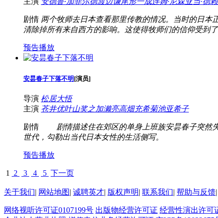
主演
安德鲁·加菲尔德
渡边谦
尾形一成
连姆·尼森
亚当·德
剧情
两个牧师去日本查看那里传教的情况。当时的日本正
清除掉所有来自西方的影响。这使得牧师们的信仰受到了
预告播放
安昙春子下落不明
[
演员
]
导演
松居大悟
主演
苍井优
叶山奖之
加濑亮
高畑充希
菊池亚希子
剧情
剧情描述住在郊区的单身上班族安昙春子突然失踪
世代，勾勒出当代日本女性的生活侧写。
预告播放
1
2
3
4
5
下一页
关于我们
|
网站地图
|
诚聘英才
|
版权声明
|
联系我们
|
帮助与反馈
|
网络视听许可证0107199号
出版物经营许可证
经营性演出许可