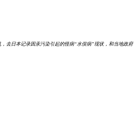
拿起相机，去日本记录因汞污染引起的怪病“水俣病”现状，和当地政府