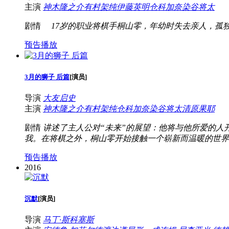
主演
神木隆之介
有村架纯
伊藤英明
仓科加奈
染谷将太
剧情
17岁的职业将棋手桐山零，年幼时失去亲人，孤
预告播放
3月的狮子 后篇
[
演员
]
导演
大友启史
主演
神木隆之介
有村架纯
仓科加奈
染谷将太
清原果耶
剧情
讲述了主人公对“未来”的展望：他将与他所爱的人
我。在将棋之外，桐山零开始接触一个崭新而温暖的世界
预告播放
2016
沉默
[
演员
]
导演
马丁·斯科塞斯