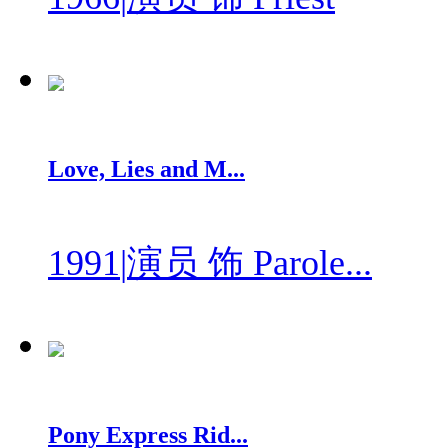
Love, Lies and M...
1991
|
演员 饰 Parole...
Pony Express Rid...