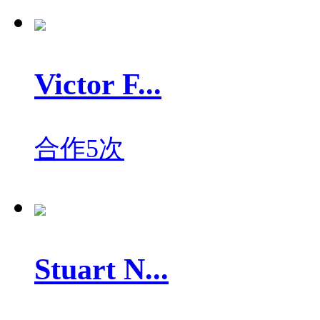
Victor F...
合作5次
Stuart N...