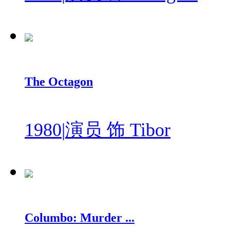
The Octagon
1980
|
演员 饰 Tibor
Columbo: Murder ...