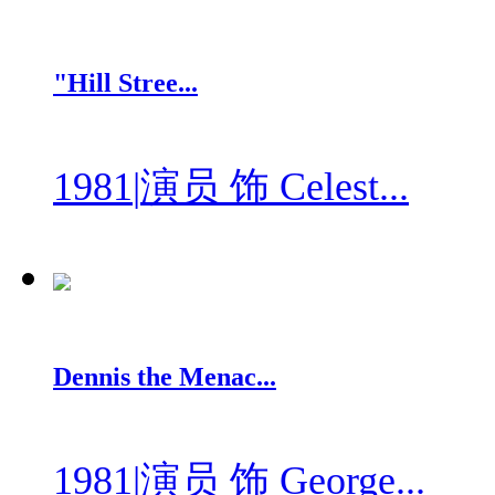
"Hill Stree...
1981
|
演员 饰 Celest...
Dennis the Menac...
1981
|
演员 饰 George...