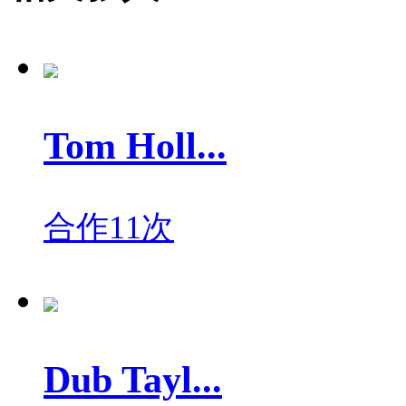
Tom Holl...
合作11次
Dub Tayl...