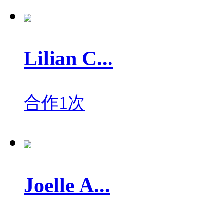
Lilian C...
合作1次
Joelle A...