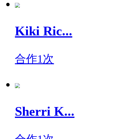
Kiki Ric...
合作1次
Sherri K...