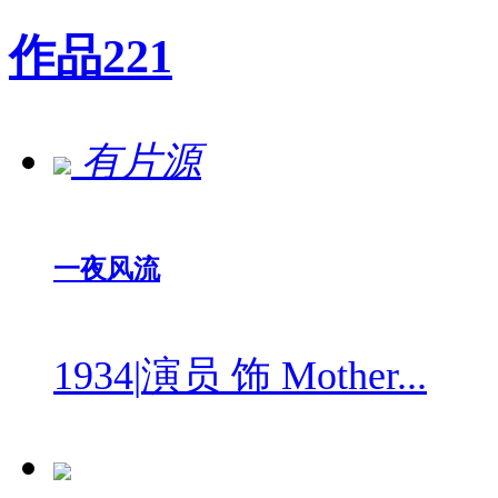
作品
221
有片源
一夜风流
1934
|
演员 饰 Mother...