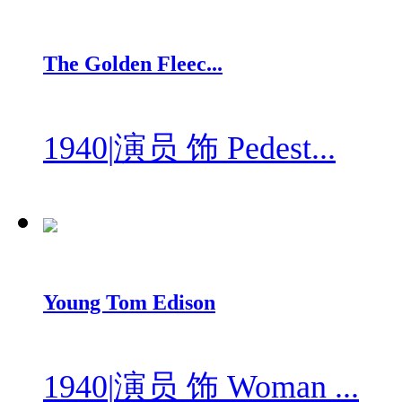
The Golden Fleec...
1940
|
演员 饰 Pedest...
Young Tom Edison
1940
|
演员 饰 Woman ...