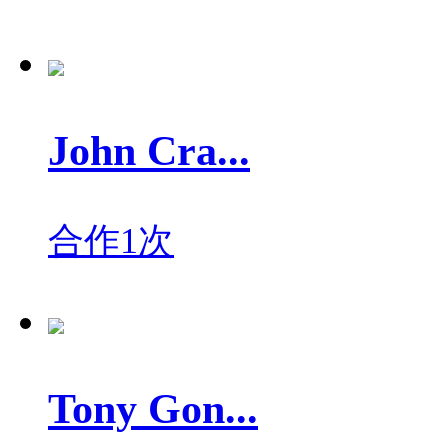
John Cra...
合作1次
Tony Gon...