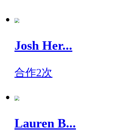
Josh Her...
合作2次
Lauren B...