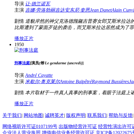
导演
让·德兰诺瓦
主演
吉娜·劳洛勃丽吉达
安东尼·奎恩
Jean Danet
Alain Cuny
剧情
道貌岸然的神父克洛德觊觎吉普赛女郎艾斯米拉达
比斯遭到了蒙面歹徒的袭击，而艾斯米拉达居然成为了罪
播放正片
1950
刑事法庭
[
演员
(饰 Le gendarme (uncredi)
]
导演
André Cayatte
主演
米歇尔·奥克莱尔
Antoine Balpêtré
Raymond Bussières
Ja
剧情
本片取材于一件真人真事的刑事案，着眼于法庭上
播放正片
关于我们
|
网站地图
|
诚聘英才
|
版权声明
|
联系我们
|
帮助与反馈
|
网络视听许可证0107199号
出版物经营许可证
经营性演出许可
企业法人营业执照
增值电信业务经营许可证
京ICP备12022675