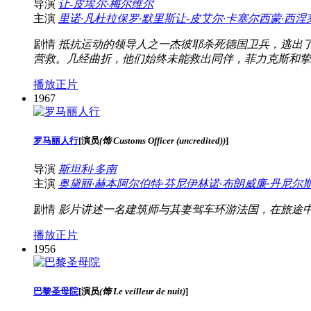
导演
让-皮埃尔·梅尔维尔
主演
里诺·凡杜拉
保罗·默里斯
让-皮艾尔·卡塞尔
西蒙·西涅
剧情
抵抗运动的领导人之一杰彼耶杀死德国卫兵，逃出
营救。几经曲折，他们始终未能救出同伴，菲力克斯和挚
播放正片
1967
罗马丽人行
[
演员
(饰 Customs Officer (uncredited))
]
导演
斯坦利·多南
主演
奥黛丽·赫本
阿尔伯特·芬尼
伊林诺·布朗
威廉·丹尼尔
剧情
影片讲述一名建筑师与其妻驾车环游法国，在旅途
播放正片
1956
巴黎圣母院
[
演员
(饰 Le veilleur de nuit)
]