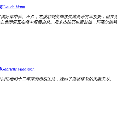
莱
Claude Mann
了国际集中营。不久，杰彼耶到英国接受戴高乐将军授勋，但在
友弗朗索瓦在狱中服毒自杀。后来杰彼耶也遭被捕，玛蒂尔德精心
斯
Gabrielle Middleton
中回忆他们十二年来的婚姻生活，挽回了濒临破裂的夫妻关系。