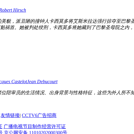
Robert Hirsch
的美貌，派丑陋的撞钟人卡西莫多将艾斯米拉达强行掠夺至巴黎
魁祸首。她被判处绞刑，卡西莫多将她藏到了巴黎圣母院之内，但
cques Castelot
Jean Debucourt
诸位陪审员的生活情况、出身背景与性格特征，这些为外人所不
友情链接
|
CCTV6广告招商
证
广播电视节目制作经营许可证
号
京公网安备 11010202000300号