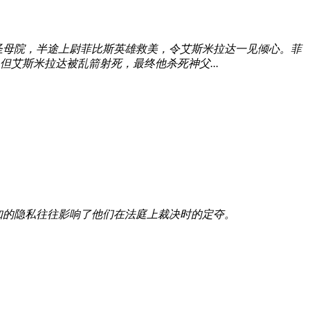
圣母院，半途上尉菲比斯英雄救美，令艾斯米拉达一见倾心。菲
艾斯米拉达被乱箭射死，最终他杀死神父...
知的隐私往往影响了他们在法庭上裁决时的定夺。