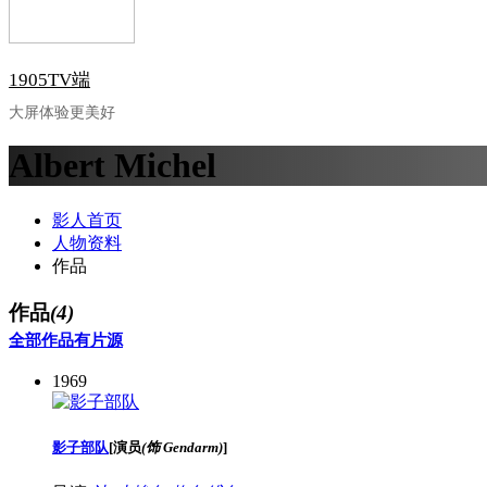
1905TV端
大屏体验更美好
Albert Michel
影人首页
人物资料
作品
作品
(4)
全部作品
有片源
1969
影子部队
[
演员
(饰 Gendarm)
]