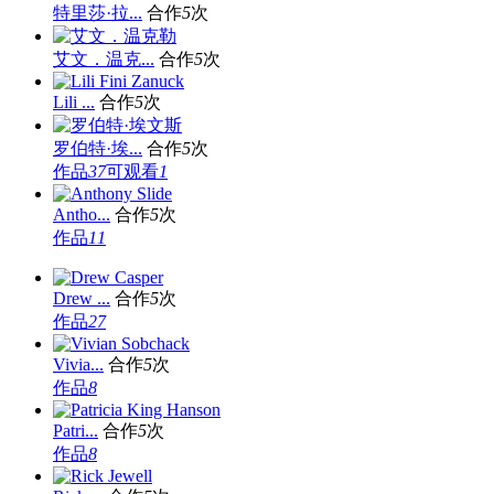
特里莎·拉...
合作
5
次
艾文．温克...
合作
5
次
Lili ...
合作
5
次
罗伯特·埃...
合作
5
次
作品
37
可观看
1
Antho...
合作
5
次
作品
11
Drew ...
合作
5
次
作品
27
Vivia...
合作
5
次
作品
8
Patri...
合作
5
次
作品
8