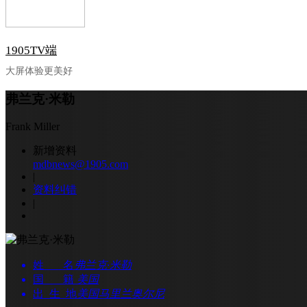
1905TV端
大屏体验更美好
弗兰克·米勒
Frank Miller
新增资料
mdbnews@1905.com
|
资料纠错
|
姓 名
弗兰克·米勒
国 籍
美国
出 生 地
美国马里兰奥尔尼