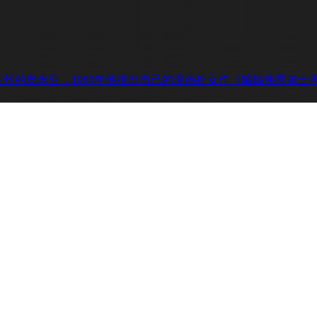
州的奥米亚，1986年他推出自己的漫画处女作《蝙蝠侠黑骑士再