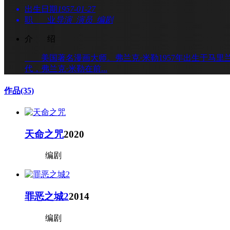
出生日期
1957-01-27
职 业
导演 演员 编剧
介 绍
美国著名漫画大师。弗兰克·米勒1957年出生于马里兰
代，弗兰克·米勒在前...
作品
(35)
天命之咒
2020
编剧
罪恶之城2
2014
编剧