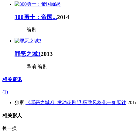
300勇士：帝国...
2014
编剧
罪恶之城3
2013
导演 编剧
相关资讯
(1)
独家
《罪恶之城2》发动态剧照 极致风格化一如既往
201
相关影人
换一换