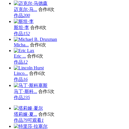
迈克尔·马...
合作
8
次
作品
200
斯坦·李
合作
8
次
作品
152
Micha...
合作
6
次
Eric ...
合作
6
次
作品
12
Linco...
合作
6
次
作品
16
马丁·斯科...
合作
5
次
作品
235
塔莉娅·夏...
合作
5
次
作品
79
可观看
1