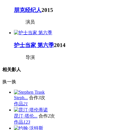
朋克经纪人
2015
演员
护士当家 第六季
2014
导演
相关影人
换一换
Steph...
合作
3
次
作品
21
昆汀·塔伦...
合作
2
次
作品
123