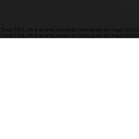
 Texas, USA. He is an actor, known for Hedwig and the Angry Inch (2
 Texas, USA. He is an actor, known for Hedwig and the Angry Inch (2