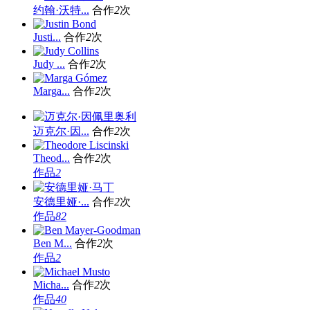
约翰·沃特...
合作
2
次
Justi...
合作
2
次
Judy ...
合作
2
次
Marga...
合作
2
次
迈克尔·因...
合作
2
次
Theod...
合作
2
次
作品
2
安德里娅·...
合作
2
次
作品
82
Ben M...
合作
2
次
作品
2
Micha...
合作
2
次
作品
40