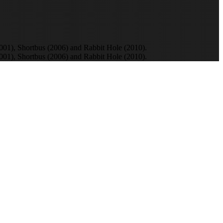
001), Shortbus (2006) and Rabbit Hole (2010).
001), Shortbus (2006) and Rabbit Hole (2010).