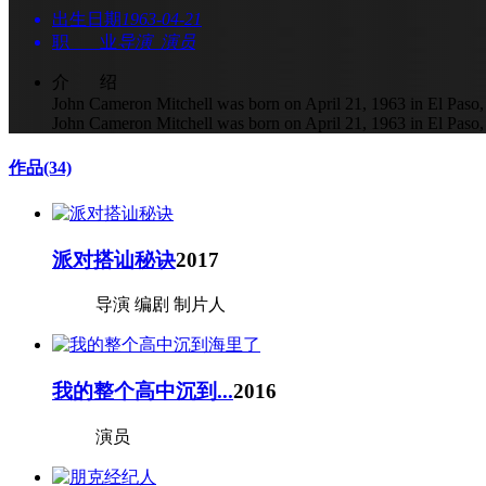
出生日期
1963-04-21
职 业
导演 演员
介 绍
John Cameron Mitchell was born on April 21, 1963 in El Paso,
John Cameron Mitchell was born on April 21, 1963 in El Paso,
作品
(34)
派对搭讪秘诀
2017
导演 编剧 制片人
我的整个高中沉到...
2016
演员