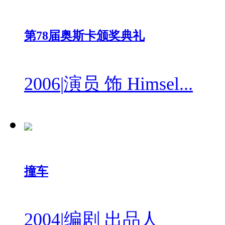
第78届奥斯卡颁奖典礼
2006
|
演员 饰 Himsel...
撞车
2004
|
编剧 出品人