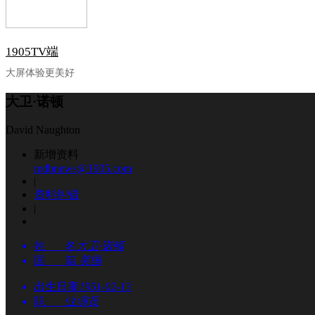
1905TV端
大屏体验更美好
大卫·诺顿
David Naughton
新增资料
mdbnews@1905.com
|
资料纠错
|
姓 名
大卫·诺顿
国 籍
美国
出生日期
1951-02-13
职 业
演员