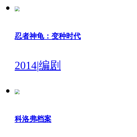
忍者神龟：变种时代
2014
|
编剧
科洛弗档案