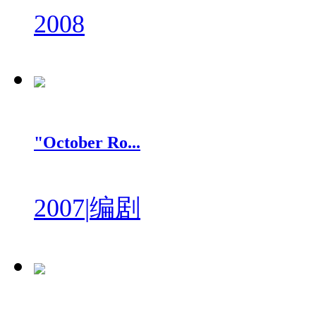
2008
"October Ro...
2007
|
编剧