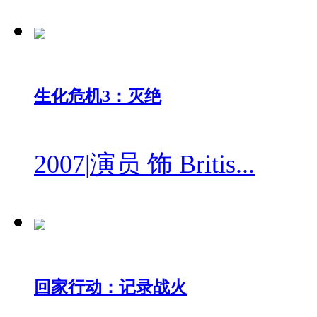
生化危机3：灭绝
2007
|
演员 饰 Britis...
回家行动：记录战火