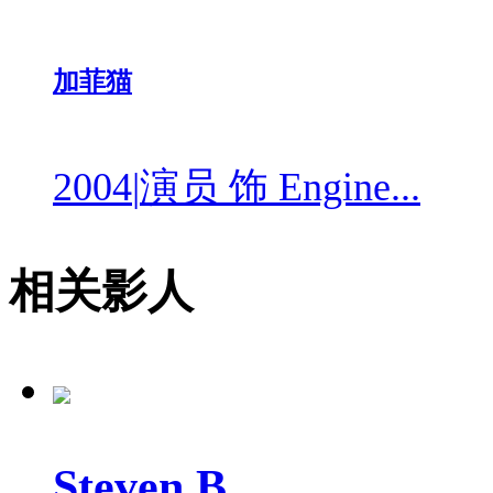
加菲猫
2004
|
演员 饰 Engine...
相关影人
Steven B...