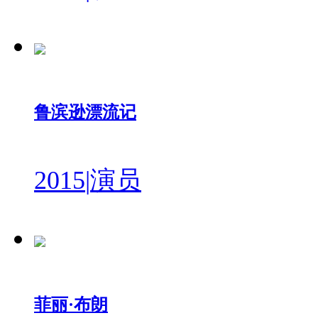
鲁滨逊漂流记
2015
|
演员
菲丽·布朗