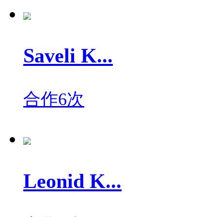
Saveli K...
合作6次
Leonid K...