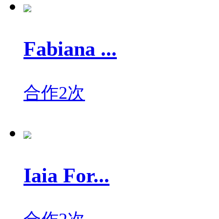
Fabiana ...
合作2次
Iaia For...