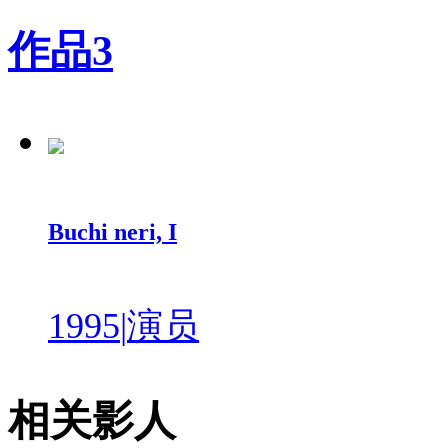
作品
3
Buchi neri, I
1995
|
演员
相关影人