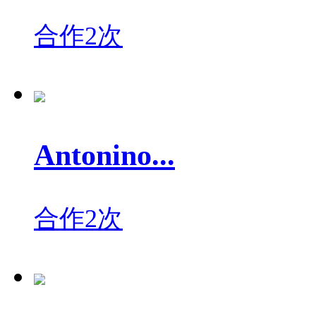
合作2次
Antonino...
合作2次