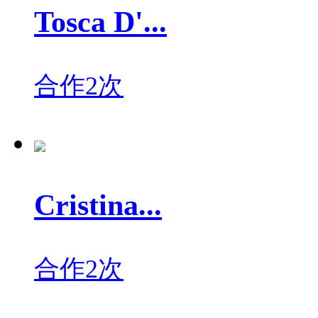
Tosca D'...
合作2次
Cristina...
合作2次